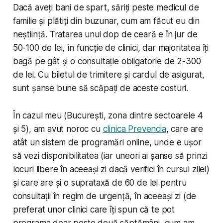
Dacă aveți bani de spart, săriți peste medicul de
familie și plătiți din buzunar, cum am făcut eu din
neștiință. Tratarea unui dop de ceară e în jur de
50-100 de lei, în funcție de clinici, dar majoritatea îți
bagă pe gât și o consultație obligatorie de 2-300
de lei. Cu biletul de trimitere și cardul de asigurat,
sunt șanse bune să scăpați de aceste costuri.
În cazul meu (București, zona dintre sectoarele 4
și 5), am avut noroc cu
clinica Prevencia
, care are
atât un sistem de programări online, unde e ușor
să vezi disponibilitatea (iar uneori ai șanse să prinzi
locuri libere în aceeași zi dacă verifici în cursul zilei)
și care are și o suprataxă de 60 de lei pentru
consultații în regim de urgență, în aceeași zi (de
preferat unor clinici care îți spun că te pot
programa doar peste două săptămâni, cum am