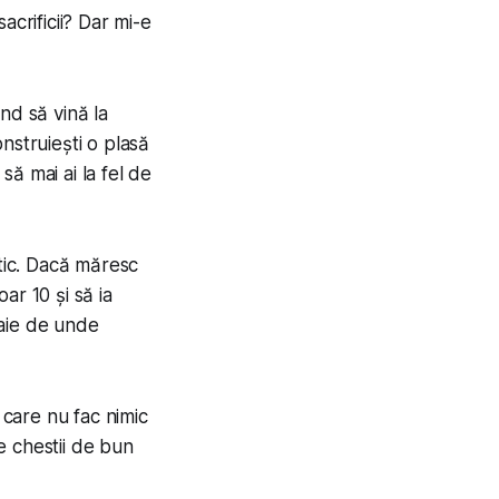
acrificii? Dar mi-e
nd să vină la
onstruiești o plasă
să mai ai la fel de
itic. Dacă măresc
oar 10 și să ia
taie de unde
care nu fac nimic
te chestii de bun