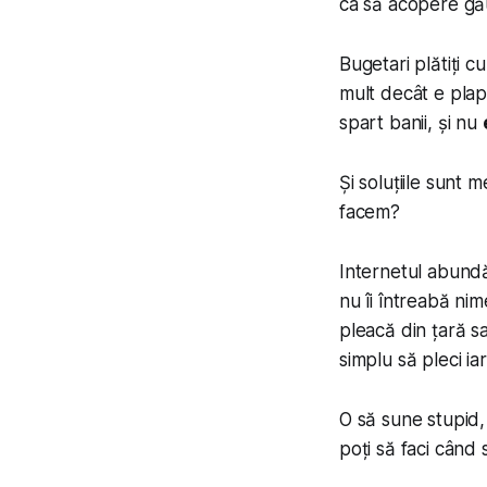
ca să acopere găur
Bugetari plătiți cu
mult decât e pla
spart banii, și nu
Și soluțiile sunt 
facem?
Internetul abundă 
nu îi întreabă nim
pleacă din țară s
simplu să pleci i
O să sune stupid,
poți să faci când 