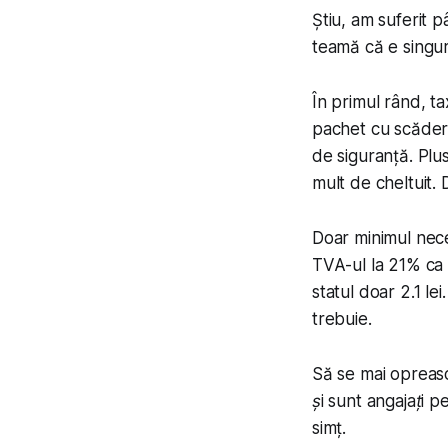
Știu, am suferit p
teamă că e singur
În primul rând, t
pachet cu scăderi 
de siguranță. Plus
mult de cheltuit. 
Doar minimul nece
TVA-ul la 21% ca să
statul doar 2.1 le
trebuie.
Să se mai oprească
și sunt angajați pe
simț.