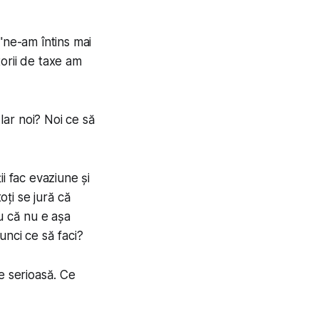
"
ne-am întins mai
itorii de taxe am
 Iar noi? Noi ce să
i fac evaziune și
oți se jură că
u că nu e așa
tunci ce să faci?
e serioasă. Ce