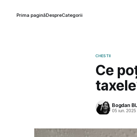
Prima pagină
Despre
Categorii
CHESTII
Ce poț
taxele
Bogdan B
05 iun. 2025