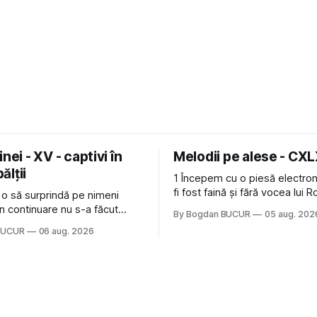
nei - XV - captivi în
Melodii pe alese - CX
bălții
1 Începem cu o piesă electron
fi fost faină și fără vocea lui 
 o să surprindă pe nimeni
de la The Cure: Not In Love de
n continuare nu s-a făcut
By Bogdan BUCUR
05 aug. 202
Castles, o formație cu multe p
u mult trâmbițatul parc (în
BUCUR
06 aug. 2026
(păcat că s-a dovedit că jumă
ptul că potăile apărute acolo
masculină a acelui duo era c
ară au făcut între timp pui și
dubioasă...) 2. Băgăm la
gard la lumea care trece prin
avut, în schimb, o belea