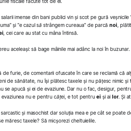
ile fiscale făcute tot de ei.
 salarii imense din bani publici vin și scot pe gură veșnicile 
puma
" și "
e cazul să strângem cureaua"
de parcă
noi
, plăt
ei
, cei care au stat cu mâna întinsă.
mereu aceleași: să bage mâinile mai adânc la noi în buzunar.
de furie, de comentarii ofuscate în care se reclamă că alți
eni de sănătate, nu își plătesc taxele și nu pățesc nimic și t
au se apucă și ei de evaziune. Dar nu o fac, desigur, pentr
ar evaziunea nu e pentru
căței
, e tot pentru
ei
și ai
lor
. Și a
 sarcastic și masochist dar soluția mea e pe cât se poate d
se măresc taxele? Să micșorezi cheltuielile.