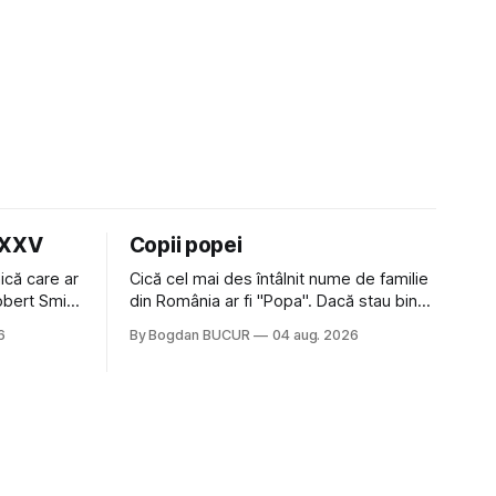
LXXV
Copii popei
ică care ar
Cică cel mai des întâlnit nume de familie
Robert Smith
din România ar fi "Popa". Dacă stau bine
 la Crystal
să mă gândesc, am avut vecini Popa sau
6
By Bogdan BUCUR
04 aug. 2026
iese faine
colegi de școala Popa cam peste tot
tatea
deci are sens. Dexonline spune de
am
etimologia termenului de popă că ar veni
din slava veche, popŭ,