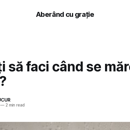
Aberând cu grație
i să faci când se mă
?
UCUR
—
2 min read