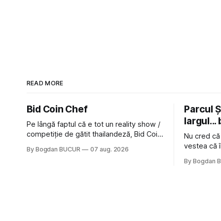
READ MORE
Bid Coin Chef
Parcul Și
largul... 
Pe lângă faptul că e tot un reality show /
competiție de gătit thailandeză, Bid Coin
Nu cred că
Chef mai are un lucru în comun cu
vestea că î
By Bogdan BUCUR
07 aug. 2026
Restaurant War Street King Thailand: și
nimic pentr
By Bogdan 
acest show m-a lăsat rece la prima
afară de fa
vedere, după care m-a făcut să mă
astă-primăv
îndrăgostesc de el. Nu mi-a plăcut faptul
latră prin 
zonă). Am 