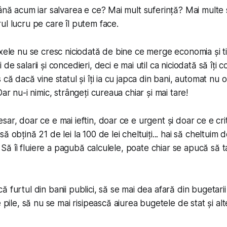
ână acum iar salvarea e ce? Mai mult suferință? Mai multe s
ul lucru pe care îl putem face.
axele nu se cresc niciodată de bine ce merge economia și ti
de salarii și concedieri, deci e mai util ca niciodată să îți c
 că dacă vine statul și îți ia cu japca din bani, automat nu o 
Dar nu-i nimic, strângeți cureaua chiar și mai tare!
sar, doar ce e mai ieftin, doar ce e urgent și doar ce e cr
 obțină 21 de lei la 100 de lei cheltuiți... hai să cheltuim d
i. Să îi fluiere a pagubă calculele, poate chiar se apucă să 
 furtul din banii publici, să se mai dea afară din bugetarii
 pile
, să nu se mai risipească aiurea bugetele de stat și al