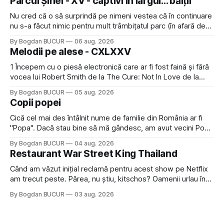
Parcul Șinei - XV - captivi în largul... bălții
Nu cred că o să surprindă pe nimeni vestea că în continuare
nu s-a făcut nimic pentru mult trâmbițatul parc (în afară de
faptul că potăile apărute acolo astă-primăvară au făcut între
By Bogdan BUCUR
06 aug. 2026
timp pui și latră prin gard la lumea care trece prin zonă). Am
Melodii pe alese - CXLXXV
avut, în schimb, o belea
1 Începem cu o piesă electronică care ar fi fost faină și fără
vocea lui Robert Smith de la The Cure: Not In Love de la
Crystal Castles, o formație cu multe piese faine (păcat că s-
By Bogdan BUCUR
05 aug. 2026
a dovedit că jumătatea masculină a acelui duo era cam
Copii popei
dubioasă...) 2. Băgăm la
Cică cel mai des întâlnit nume de familie din România ar fi
"Popa". Dacă stau bine să mă gândesc, am avut vecini Popa
sau colegi de școala Popa cam peste tot deci are sens.
By Bogdan BUCUR
04 aug. 2026
Dexonline spune de etimologia termenului de popă că ar
Restaurant War Street King Thailand
veni din slava veche, popŭ,
Când am văzut inițial reclamă pentru acest show pe Netflix
am trecut peste. Părea, nu știu, kitschos? Oamenii urlau în
tailandeză pe fundal, era cu street food față de chestiile mai
By Bogdan BUCUR
03 aug. 2026
fine dining din alte show-uri... așa că am zis pas. Apoi ceva,
poate plictiseala sau lipsa de alternative pe