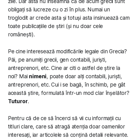
zile. Dar asta nu înseamnă că de acum grecii sunt
obligați să lucreze cu o zi în plus. Numai un
troglodit ar crede asta și totuși asta insinuează cam
toate publicațiile de știri (și nu doar cele
românești).
Pe cine interesează modificările legale din Grecia?
Păi, pe anumiți grecii, gen contabili, juriști,
antreprenori, etc. Cine ar citi o astfel de știre la
noi? Mai
nimeni
, poate doar alți contabili, juriști,
antreprenori, etc. Cui i se bagă, în schimb, pe gât
această știre, formulată într-un mod clar înșelător?
Tuturor
.
Pentru că de ce să încerci să vii cu informații cu
titluri clare, care să atragă atenția doar oamenilor
interesați, iar articolele să conțină detalii relevante.