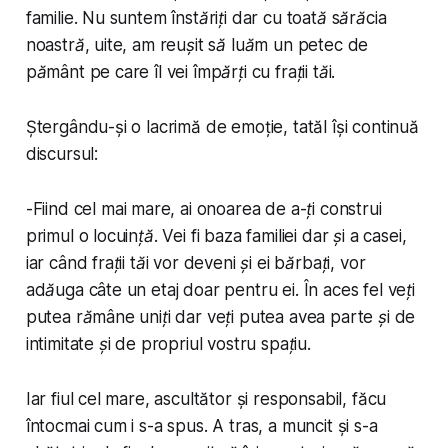
familie. Nu suntem înstăriți dar cu toată sărăcia
noastră, uite, am reușit să luăm un petec de
pământ pe care îl vei împărți cu frații tăi.
Ștergându-și o lacrimă de emoție, tatăl își continuă
discursul:
-
Fiind cel mai mare, ai onoarea de a-ți construi
primul o locuință. Vei fi baza familiei dar și a casei,
iar când frații tăi vor deveni și ei bărbați, vor
adăuga câte un etaj doar pentru ei. În aces fel veți
putea rămâne uniți dar veți putea avea parte și de
intimitate și de propriul vostru spațiu.
Iar fiul cel mare, ascultător și responsabil, făcu
întocmai cum i s-a spus. A tras, a muncit și s-a