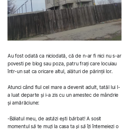
Au fost odată ca niciodată, că de n-ar fi nici nu s-ar
povesti pe blog sau poza, patru frați care locuiau
într-un sat ca oricare altul, alături de părinții lor.
Atunci când fiul cel mare a devenit adult, tatăl lui l-
a luat departe și i-a zis cu un amestec de mândrie
și amărăciune:
-
Băiatul meu, de astăzi ești bărbat! A sosit
momentul să te muți la casa ta și să îți întemeiezi o