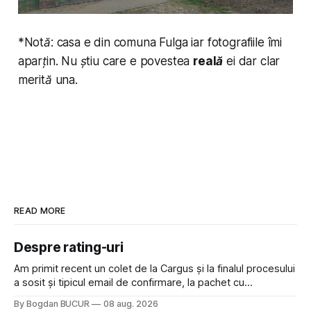
*
Notă: casa e din comuna Fulga iar fotografiile îmi
aparțin. Nu știu care e povestea
reală
ei dar clar
merită una.
READ MORE
Despre rating-uri
Am primit recent un colet de la Cargus și la finalul procesului
a sosit și tipicul email de confirmare, la pachet cu
rugămintea de a lăsa o recenzie. Cum sunt adeptul
By Bogdan BUCUR
08 aug. 2026
feedback-ului și eram în toate bune, de data asta am dat