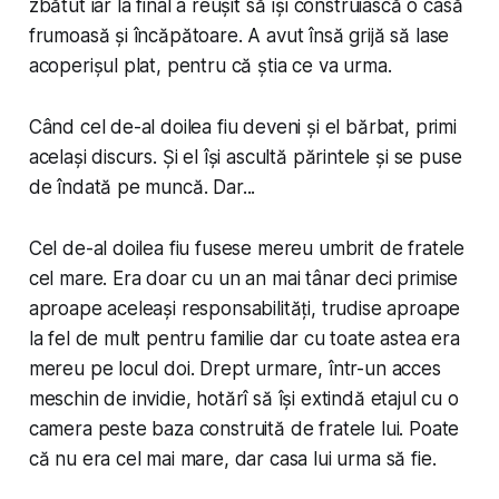
zbătut iar la final a reușit să își construiască o casă
frumoasă și încăpătoare. A avut însă grijă să lase
acoperișul plat, pentru că știa ce va urma.
Când cel de-al doilea fiu deveni și el bărbat, primi
același discurs. Și el își ascultă părintele și se puse
de îndată pe muncă. Dar...
Cel de-al doilea fiu fusese mereu umbrit de fratele
cel mare. Era doar cu un an mai tânar deci primise
aproape aceleași responsabilități, trudise aproape
la fel de mult pentru familie dar cu toate astea era
mereu pe locul doi. Drept urmare, într-un acces
meschin de invidie, hotărî să își extindă etajul cu o
camera peste baza construită de fratele lui. Poate
că nu era cel mai mare, dar casa lui urma să fie.