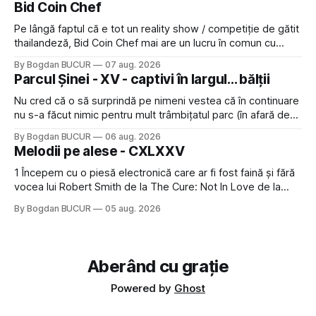
Bid Coin Chef
click să le las un rating. Un 5
Pe lângă faptul că e tot un reality show / competiție de gătit
thailandeză, Bid Coin Chef mai are un lucru în comun cu
Restaurant War Street King Thailand: și acest show m-a
By Bogdan BUCUR
07 aug. 2026
lăsat rece la prima vedere, după care m-a făcut să mă
Parcul Șinei - XV - captivi în largul... bălții
îndrăgostesc de el. Nu mi-a plăcut faptul
Nu cred că o să surprindă pe nimeni vestea că în continuare
nu s-a făcut nimic pentru mult trâmbițatul parc (în afară de
faptul că potăile apărute acolo astă-primăvară au făcut între
By Bogdan BUCUR
06 aug. 2026
timp pui și latră prin gard la lumea care trece prin zonă). Am
Melodii pe alese - CXLXXV
avut, în schimb, o belea
1 Începem cu o piesă electronică care ar fi fost faină și fără
vocea lui Robert Smith de la The Cure: Not In Love de la
Crystal Castles, o formație cu multe piese faine (păcat că s-
By Bogdan BUCUR
05 aug. 2026
a dovedit că jumătatea masculină a acelui duo era cam
dubioasă...) 2. Băgăm la
Aberând cu grație
Powered by
Ghost