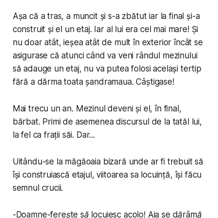
Așa că a tras, a muncit și s-a zbătut iar la final și-a
construit și el un etaj. Iar al lui era cel mai mare! Și
nu doar atât, ieșea atât de mult în exterior încât se
asigurase că atunci când va veni rândul mezinului
să adauge un etaj, nu va putea folosi același tertip
fără a dărma toata șandramaua. Câștigase!
Mai trecu un an. Mezinul deveni și el, în final,
bărbat. Primi de asemenea discursul de la tatăl lui,
la fel ca frații săi. Dar...
Uitându-se la măgăoaia bizară unde ar fi trebuit să
își construiască etajul, viitoarea sa locuință, își făcu
semnul crucii.
-
Doamne-ferește să locuiesc acolo! Aia se dărâmă