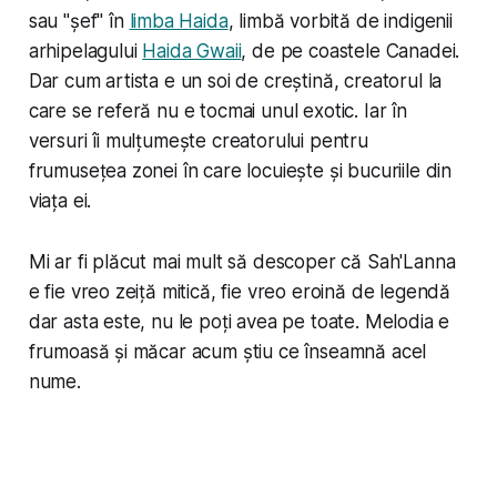
sau "șef" în
limba Haida
, limbă vorbită de indigenii
arhipelagului
Haida Gwaii
, de pe coastele Canadei.
Dar cum artista e un soi de creștină, creatorul la
care se referă nu e tocmai unul exotic. Iar în
versuri îi mulțumește creatorului pentru
frumusețea zonei în care locuiește și bucuriile din
viața ei.
Mi ar fi plăcut mai mult să descoper că Sah'Lanna
e fie vreo zeiță mitică, fie vreo eroină de legendă
dar asta este, nu le poți avea pe toate. Melodia e
frumoasă și măcar acum știu ce înseamnă acel
nume.