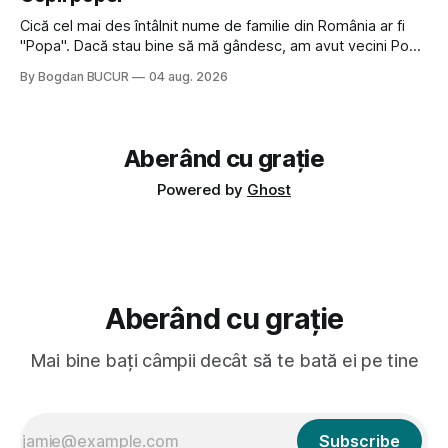
dubioasă...) 2. Băgăm la
Cică cel mai des întâlnit nume de familie din România ar fi
"Popa". Dacă stau bine să mă gândesc, am avut vecini Popa
sau colegi de școala Popa cam peste tot deci are sens.
By Bogdan BUCUR
04 aug. 2026
Dexonline spune de etimologia termenului de popă că ar
veni din slava veche, popŭ,
Aberând cu grație
Powered by
Ghost
Aberând cu grație
Mai bine bați câmpii decât să te bată ei pe tine
Subscribe