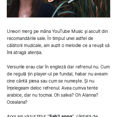
Uneori merg pe mâna YouTube Music și ascult din
recomandările sale. În timpul unei astfel de
călătorii muzicale, am auzit o melodie ce a reușit să
îmi atragă atenția.
Versurile erau clar în engleză dar refrenul nu. Cum
de regulă țin player-ul pe fundal, habar nu aveam
cine cântă piesa sau cum se numește. Și nu
înțelegeam deloc refrenul. Avea cumva tente
arabice, dar nu tocmai. Oh saliva? Oh Alanna?
Ocealana?
Apoi am văzut titlul: "
Sah'Lanna
", cântată de