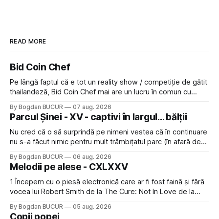
READ MORE
Bid Coin Chef
Pe lângă faptul că e tot un reality show / competiție de gătit
thailandeză, Bid Coin Chef mai are un lucru în comun cu
Restaurant War Street King Thailand: și acest show m-a
By Bogdan BUCUR
07 aug. 2026
lăsat rece la prima vedere, după care m-a făcut să mă
Parcul Șinei - XV - captivi în largul... bălții
îndrăgostesc de el. Nu mi-a plăcut faptul
Nu cred că o să surprindă pe nimeni vestea că în continuare
nu s-a făcut nimic pentru mult trâmbițatul parc (în afară de
faptul că potăile apărute acolo astă-primăvară au făcut între
By Bogdan BUCUR
06 aug. 2026
timp pui și latră prin gard la lumea care trece prin zonă). Am
Melodii pe alese - CXLXXV
avut, în schimb, o belea
1 Începem cu o piesă electronică care ar fi fost faină și fără
vocea lui Robert Smith de la The Cure: Not In Love de la
Crystal Castles, o formație cu multe piese faine (păcat că s-
By Bogdan BUCUR
05 aug. 2026
a dovedit că jumătatea masculină a acelui duo era cam
Copii popei