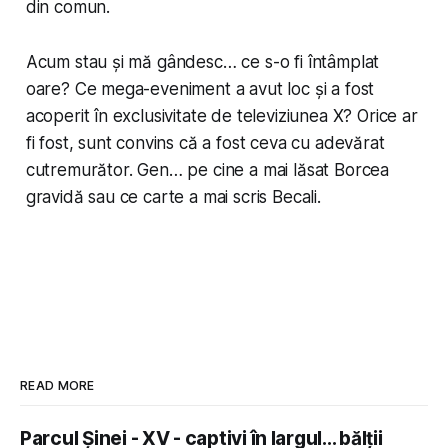
din comun.
Acum stau și mă gândesc… ce s-o fi întâmplat
oare? Ce mega-eveniment a avut loc și a fost
acoperit în exclusivitate de televiziunea X? Orice ar
fi fost, sunt convins că a fost ceva cu adevărat
cutremurător. Gen… pe cine a mai lăsat Borcea
gravidă sau ce carte a mai scris Becali.
READ MORE
Parcul Șinei - XV - captivi în largul... bălții