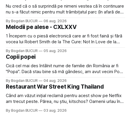
Nu cred că o să surprindă pe nimeni vestea că în continuare
nu s-a făcut nimic pentru mult trâmbițatul parc (în afară de
faptul că potăile apărute acolo astă-primăvară au făcut între
By Bogdan BUCUR
06 aug. 2026
timp pui și latră prin gard la lumea care trece prin zonă). Am
Melodii pe alese - CXLXXV
avut, în schimb, o belea
1 Începem cu o piesă electronică care ar fi fost faină și fără
vocea lui Robert Smith de la The Cure: Not In Love de la
Crystal Castles, o formație cu multe piese faine (păcat că s-
By Bogdan BUCUR
05 aug. 2026
a dovedit că jumătatea masculină a acelui duo era cam
Copii popei
dubioasă...) 2. Băgăm la
Cică cel mai des întâlnit nume de familie din România ar fi
"Popa". Dacă stau bine să mă gândesc, am avut vecini Popa
sau colegi de școala Popa cam peste tot deci are sens.
By Bogdan BUCUR
04 aug. 2026
Dexonline spune de etimologia termenului de popă că ar
Restaurant War Street King Thailand
veni din slava veche, popŭ,
Când am văzut inițial reclamă pentru acest show pe Netflix
am trecut peste. Părea, nu știu, kitschos? Oamenii urlau în
tailandeză pe fundal, era cu street food față de chestiile mai
By Bogdan BUCUR
03 aug. 2026
fine dining din alte show-uri... așa că am zis pas. Apoi ceva,
poate plictiseala sau lipsa de alternative pe