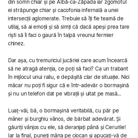
din somn chiar și pe Albă-ca-Zăpada iar zgomotul
ei străpunge chiar și cacofonia infernală a unei
intersecții aglomerate. Trebuie să îți fie teamă de
utilaj, să ai emoții și să simți că dacă apeși prea tare
riști să îi faci o gaură în talpă vreunui fermier
chinez.
Dar așa, cu tremuriciul jucăriei care acum încearcă
să ne atragă atenția, ce poți să faci? Ca un trabant
în mijlocul unui raliu, e depășită clar de situație. Nici
măcar nu poți fi sigur că e într-adevăr o bormașină
și nu un telefon dat pe vibrații și uitat pe masă...
Luaț-văi, bă, o bormașină veritabilă, cu păr pe
mâner și burghiu vânos, de bărbat adevărat. Și
găuriți vânjos cu ele, să deranjați până și Cerurile!
Iar la final, puneți mâna pe ciocan și apucați-vă de