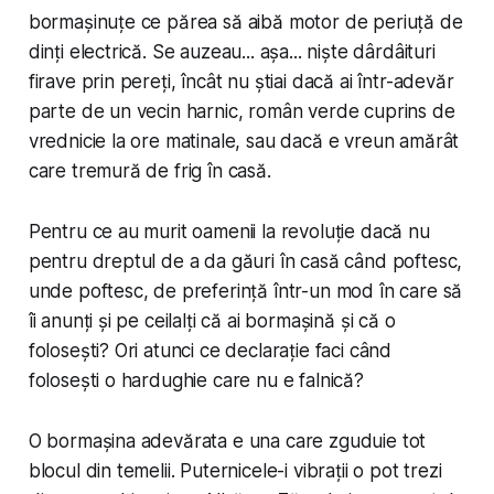
bormașinuțe ce părea să aibă motor de periuță de
dinți electrică. Se auzeau... așa... niște dârdâituri
firave prin pereți, încât nu știai dacă ai într-adevăr
parte de un vecin harnic, român verde cuprins de
vrednicie la ore matinale, sau dacă e vreun amărât
care tremură de frig în casă.
Pentru ce au murit oamenii la revoluție dacă nu
pentru dreptul de a da găuri în casă când poftesc,
unde poftesc, de preferință într-un mod în care să
îi anunți și pe ceilalți că ai bormașină și că o
folosești? Ori atunci ce declarație faci când
folosești o hardughie care nu e falnică?
O bormașina adevărata e una care zguduie tot
blocul din temelii. Puternicele-i vibrații o pot trezi