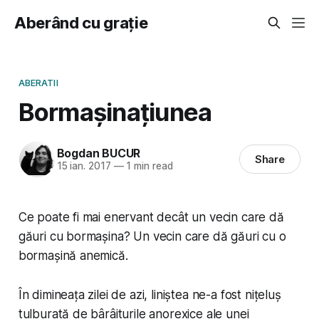
Aberând cu grație
ABERATII
Bormașinațiunea
Bogdan BUCUR
Share
15 ian. 2017
—
1 min read
Ce poate fi mai enervant decât un vecin care dă
găuri cu bormașina? Un vecin care dă găuri cu o
bormașină anemică.
În dimineața zilei de azi, liniștea ne-a fost nițeluș
tulburată de bârâiturile anorexice ale unei