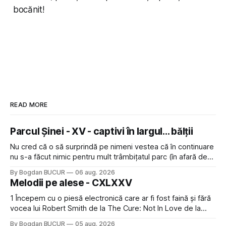
bocănit!
READ MORE
Parcul Șinei - XV - captivi în largul... bălții
Nu cred că o să surprindă pe nimeni vestea că în continuare
nu s-a făcut nimic pentru mult trâmbițatul parc (în afară de
faptul că potăile apărute acolo astă-primăvară au făcut între
By Bogdan BUCUR
06 aug. 2026
timp pui și latră prin gard la lumea care trece prin zonă). Am
Melodii pe alese - CXLXXV
avut, în schimb, o belea
1 Începem cu o piesă electronică care ar fi fost faină și fără
vocea lui Robert Smith de la The Cure: Not In Love de la
Crystal Castles, o formație cu multe piese faine (păcat că s-
By Bogdan BUCUR
05 aug. 2026