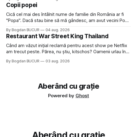
a dovedit că jumătatea masculină a acelui duo era cam
Copii popei
dubioasă...) 2. Băgăm la
Cică cel mai des întâlnit nume de familie din România ar fi
"Popa". Dacă stau bine să mă gândesc, am avut vecini Popa
sau colegi de școala Popa cam peste tot deci are sens.
By Bogdan BUCUR
04 aug. 2026
Dexonline spune de etimologia termenului de popă că ar
Restaurant War Street King Thailand
veni din slava veche, popŭ,
Când am văzut inițial reclamă pentru acest show pe Netflix
am trecut peste. Părea, nu știu, kitschos? Oamenii urlau în
tailandeză pe fundal, era cu street food față de chestiile mai
By Bogdan BUCUR
03 aug. 2026
fine dining din alte show-uri... așa că am zis pas. Apoi ceva,
poate plictiseala sau lipsa de alternative pe
Aberând cu grație
Powered by
Ghost
Aberând cu grație