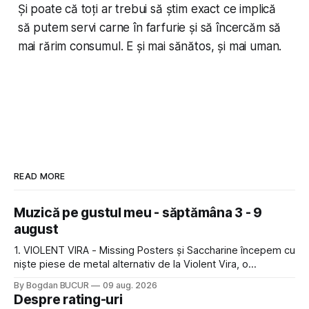
Și poate că toți ar trebui să știm exact ce implică
să putem servi carne în farfurie și să încercăm să
mai rărim consumul. E și mai sănătos, și mai uman.
READ MORE
Muzică pe gustul meu - săptămâna 3 - 9
august
1. VIOLENT VIRA - Missing Posters și Saccharine începem cu
niște piese de metal alternativ de la Violent Vira, o
americancă de origine mexicană cu o voce potrivită pentru
By Bogdan BUCUR
09 aug. 2026
acest gen. E genul de muzică pe care îl ascultam cu plăcere
Despre rating-uri
acum 15-20 de ani și mă bucur să văd