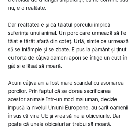
nu, e o realitate.
Dar realitatea e și că tăiatul porcului implică
suferința unui animal. Un porc care urmează să fie
tăiat e târât afară din coteț. Urlă, simte ce urmează
să se întâmple și se zbate. E pus la pământ și ținut
cu forța de câțiva oameni apoi i se înfige un cuțit în
gât și e lăsat să moară.
Acum câțiva ani a fost mare scandal cu asomarea
porcilor. Prin faptul că se dorea sacrificarea
acestor animale într-un mod mai uman, decizie
impusă la nivelul Uniunii Europene, au sărit oamenii
în sus că vine UE și vrea să ne ia obiceiurile. Dar
poate că unele obiceiuri ar trebui să moară.