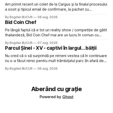
Am primit recent un colet de la Cargus și la finalul procesului
a sosit și tipicul email de confirmare, la pachet cu
rugămintea de a lăsa o recenzie. Cum sunt adeptul
By Bogdan BUCUR
08 aug. 2026
feedback-ului și eram în toate bune, de data asta am dat
Bid Coin Chef
click să le las un rating. Un 5
Pe lângă faptul că e tot un reality show / competiție de gătit
thailandeză, Bid Coin Chef mai are un lucru în comun cu
Restaurant War Street King Thailand: și acest show m-a
By Bogdan BUCUR
07 aug. 2026
lăsat rece la prima vedere, după care m-a făcut să mă
Parcul Șinei - XV - captivi în largul... bălții
îndrăgostesc de el. Nu mi-a plăcut faptul
Nu cred că o să surprindă pe nimeni vestea că în continuare
nu s-a făcut nimic pentru mult trâmbițatul parc (în afară de
faptul că potăile apărute acolo astă-primăvară au făcut între
By Bogdan BUCUR
06 aug. 2026
timp pui și latră prin gard la lumea care trece prin zonă). Am
avut, în schimb, o belea
Aberând cu grație
Powered by
Ghost