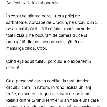
Am fost azi la tăiatul porcului.
În copilărie tăierea porcului era prilej de
sărbătoare. Aproape de Crăciun, ne urcau bunicii
pe animalul pârlit, să îl călărim, ronțăiam șorici
toată ziua și ne bucuram de carnea dulce și
proaspătă din pomana porcului, gătită cu
mămăligă caldă. Copii.
Când ești adult tăiatul porcului e o experiență
diferită.
Ca o persoană care a copilărit la țară, înțeleg
circuitul cărnii în natură. În fond, există un lanț
trofic, nu suntem singurii carnivori de pe lume.
Relația dintre țăranul fermier și animale e una care
a evoluat de-a lungul timpului și, că ne convine sau