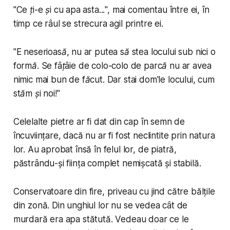
"
Ce ți-e și cu apa asta...
", mai comentau între ei, în
timp ce râul se strecura agil printre ei.
"
E neserioasă, nu ar putea să stea locului sub nici o
formă. Se fâțâie de colo-colo de parcă nu ar avea
nimic mai bun de făcut. Dar stai dom'le locului, cum
stăm și noi!
"
Celelalte pietre ar fi dat din cap în semn de
încuviințare, dacă nu ar fi fost neclintite prin natura
lor. Au aprobat însă în felul lor, de piatră,
păstrându-și ființa complet nemișcată și stabilă.
Conservatoare din fire, priveau cu jind către bălțile
din zonă. Din unghiul lor nu se vedea cât de
murdară era apa stătută. Vedeau doar ce le