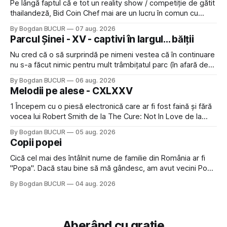
Pe lângă faptul că e tot un reality show / competiție de gătit
thailandeză, Bid Coin Chef mai are un lucru în comun cu
Restaurant War Street King Thailand: și acest show m-a
By Bogdan BUCUR
07 aug. 2026
lăsat rece la prima vedere, după care m-a făcut să mă
Parcul Șinei - XV - captivi în largul... bălții
îndrăgostesc de el. Nu mi-a plăcut faptul
Nu cred că o să surprindă pe nimeni vestea că în continuare
nu s-a făcut nimic pentru mult trâmbițatul parc (în afară de
faptul că potăile apărute acolo astă-primăvară au făcut între
By Bogdan BUCUR
06 aug. 2026
timp pui și latră prin gard la lumea care trece prin zonă). Am
Melodii pe alese - CXLXXV
avut, în schimb, o belea
1 Începem cu o piesă electronică care ar fi fost faină și fără
vocea lui Robert Smith de la The Cure: Not In Love de la
Crystal Castles, o formație cu multe piese faine (păcat că s-
By Bogdan BUCUR
05 aug. 2026
a dovedit că jumătatea masculină a acelui duo era cam
Copii popei
dubioasă...) 2. Băgăm la
Cică cel mai des întâlnit nume de familie din România ar fi
"Popa". Dacă stau bine să mă gândesc, am avut vecini Popa
sau colegi de școala Popa cam peste tot deci are sens.
By Bogdan BUCUR
04 aug. 2026
Dexonline spune de etimologia termenului de popă că ar
veni din slava veche, popŭ,
Aberând cu grație