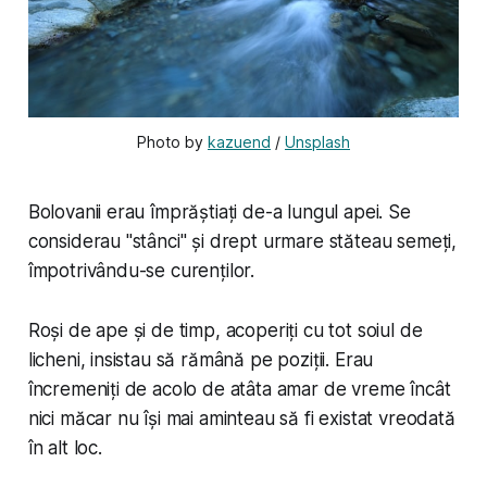
Photo by 
kazuend
 / 
Unsplash
Bolovanii erau împrăștiați de-a lungul apei. Se
considerau "stânci" și drept urmare stăteau semeți,
împotrivându-se curenților.
Roși de ape și de timp, acoperiți cu tot soiul de
licheni, insistau să rămână pe poziții. Erau
încremeniți de acolo de atâta amar de vreme încât
nici măcar nu își mai aminteau să fi existat vreodată
în alt loc.