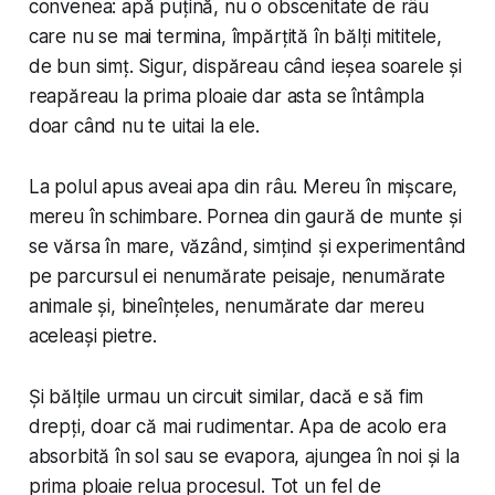
convenea: apă puțină, nu o obscenitate de râu
care nu se mai termina, împărțită în bălți mititele,
de bun simț. Sigur, dispăreau când ieșea soarele și
reapăreau la prima ploaie dar asta se întâmpla
doar când nu te uitai la ele.
La polul apus aveai apa din râu. Mereu în mișcare,
mereu în schimbare. Pornea din gaură de munte și
se vărsa în mare, văzând, simțind și experimentând
pe parcursul ei nenumărate peisaje, nenumărate
animale și, bineînțeles, nenumărate dar mereu
aceleași pietre.
Și bălțile urmau un circuit similar, dacă e să fim
drepți, doar că mai rudimentar. Apa de acolo era
absorbită în sol sau se evapora, ajungea în noi și la
prima ploaie relua procesul. Tot un fel de