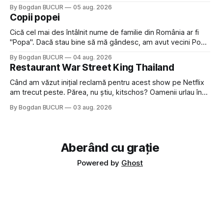
Crystal Castles, o formație cu multe piese faine (păcat că s-
By Bogdan BUCUR
05 aug. 2026
a dovedit că jumătatea masculină a acelui duo era cam
Copii popei
dubioasă...) 2. Băgăm la
Cică cel mai des întâlnit nume de familie din România ar fi
"Popa". Dacă stau bine să mă gândesc, am avut vecini Popa
sau colegi de școala Popa cam peste tot deci are sens.
By Bogdan BUCUR
04 aug. 2026
Dexonline spune de etimologia termenului de popă că ar
Restaurant War Street King Thailand
veni din slava veche, popŭ,
Când am văzut inițial reclamă pentru acest show pe Netflix
am trecut peste. Părea, nu știu, kitschos? Oamenii urlau în
tailandeză pe fundal, era cu street food față de chestiile mai
By Bogdan BUCUR
03 aug. 2026
fine dining din alte show-uri... așa că am zis pas. Apoi ceva,
poate plictiseala sau lipsa de alternative pe
Aberând cu grație
Powered by
Ghost