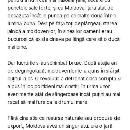
punctele sale forte, și cu Moldova, țara atât de
decăzută încât le punea pe celelalte două într-o
lumină bună. Deși pe față toți deplângeau starea
jalnică a moldovenilor, în sinea lor oamenii erau
bucuroși că exista cineva pe lângă care să o ducă
mai bine.
Dar lucrurile s-au schimbat brusc. După atâția ani
de degringoladă, moldovenilor le-a ajuns în sfârșit
cuțitul la os. O revoluție a detronat clasa coruptă și
a pus în loc politicieni mai cinstiți, în urma unor
evenimente atât de sângeroase încât puțini au mai
riscat să mai fure ca la drumul mare.
Fără cine știe ce resurse naturale sau produse de
export, Moldova avea un singur atu: era o țară