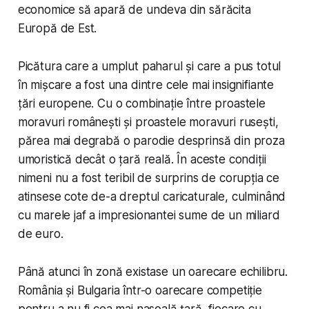
economice să apară de undeva din sărăcita
Europă de Est.
Picătura care a umplut paharul și care a pus totul
în mișcare a fost una dintre cele mai insignifiante
țări europene. Cu o combinație între proastele
moravuri românești și proastele moravuri rusești,
părea mai degrabă o parodie desprinsă din proza
umoristică decât o țară reală. În aceste condiții
nimeni nu a fost teribil de surprins de corupția ce
atinsese cote de-a dreptul caricaturale, culminând
cu marele jaf a impresionantei sume de un miliard
de euro.
Până atunci în zonă existase un oarecare echilibru.
România și Bulgaria într-o oarecare competiție
pentru a nu fi cea mai nasoală țară, fiecare cu