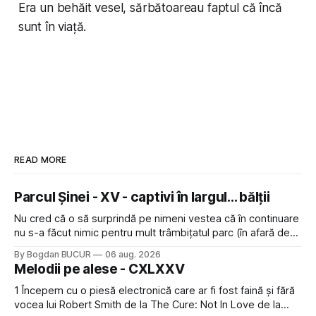
Era un behăit vesel, sărbătoareau faptul că încă
sunt în viață.
READ MORE
Parcul Șinei - XV - captivi în largul... bălții
Nu cred că o să surprindă pe nimeni vestea că în continuare
nu s-a făcut nimic pentru mult trâmbițatul parc (în afară de
faptul că potăile apărute acolo astă-primăvară au făcut între
By Bogdan BUCUR
06 aug. 2026
timp pui și latră prin gard la lumea care trece prin zonă). Am
Melodii pe alese - CXLXXV
avut, în schimb, o belea
1 Începem cu o piesă electronică care ar fi fost faină și fără
vocea lui Robert Smith de la The Cure: Not In Love de la