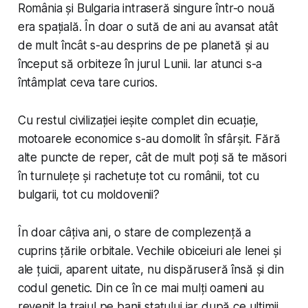
România și Bulgaria intraseră singure într-o nouă
era spațială. În doar o sută de ani au avansat atât
de mult încât s-au desprins de pe planetă și au
început să orbiteze în jurul Lunii. Iar atunci s-a
întâmplat ceva tare curios.
Cu restul civilizației ieșite complet din ecuație,
motoarele economice s-au domolit în sfârșit. Fără
alte puncte de reper, cât de mult poți să te măsori
în turnulețe și rachetuțe tot cu românii, tot cu
bulgarii, tot cu moldovenii?
În doar câțiva ani, o stare de complezență a
cuprins țările orbitale. Vechile obiceiuri ale lenei și
ale țuicii, aparent uitate, nu dispăruseră însă și din
codul genetic. Din ce în ce mai mulți oameni au
revenit la traiul pe banii statului iar după ce ultimii