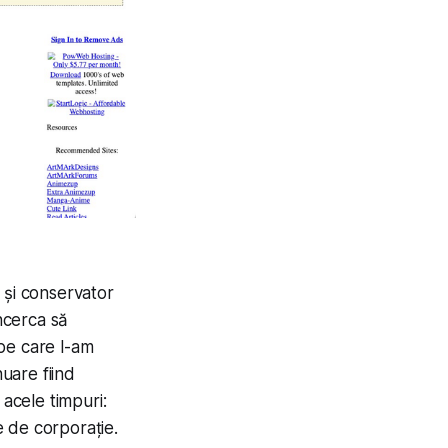
 și conservator
încerca să
pe care l-am
nuare fiind
u acele timpuri:
e de corporație.