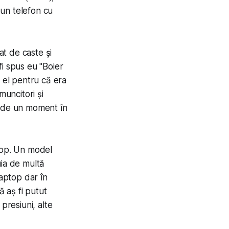
 un telefon cu
t de caste și
 fi spus eu "Boier
 el pentru că era
muncitori și
e de un moment în
ptop. Un model
uia de multă
laptop dar în
ă aș fi putut
presiuni, alte