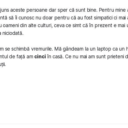
juns aceste persoane dar sper că sunt bine. Pentru mine a
tă să îi cunosc nu doar pentru că au fost simpatici ci mai
cu oameni din alte culturi, ceva ce simt că în prezent e mai
a niciodată.
um se schimbă vremurile. Mă gândeam la un laptop ca un h
entul de față am
cinci
în casă. Ce nu mai am sunt prieteni di
ii.