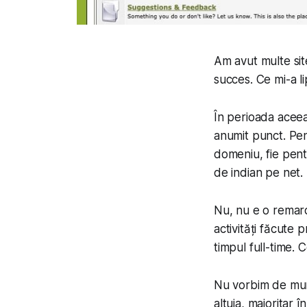
Am avut multe sit
succes. Ce mi-a li
În perioada aceea
anumit punct. Pent
domeniu, fie pent
de indian pe net.
Nu, nu e o remarc
activități făcute 
timpul full-time. C
Nu vorbim de munca
altuia, majoritar 