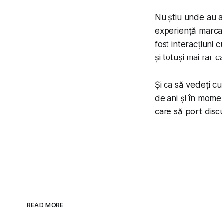
Nu știu unde au a
experiență marcan
fost interacțiuni 
și totuși mai rar c
Și ca să vedeți c
de ani și în mom
care să port discuț
READ MORE