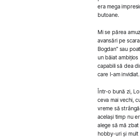
era mega impresio
butoane.
Mi se părea amuza
avansări pe scara 
Bogdan" sau poat
un băiat ambițios 
capabili să dea d
care l-am invidiat.
Într-o bună zi, L
ceva mai vechi, c
vreme să strângă b
același timp nu er
alege să mă zbat ș
hobby-uri și mult