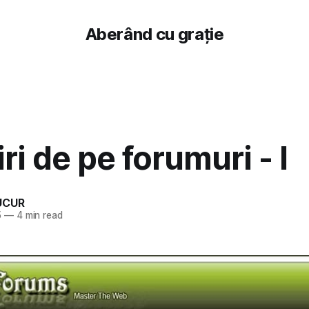
Aberând cu grație
ri de pe forumuri - I
UCUR
5
—
4 min read