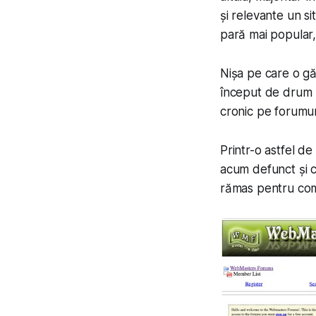
și relevante un s
pară mai popular, 
Nișa pe care o gă
început de drum p
cronic pe forumur
Printr-o astfel d
acum defunct și c
rămas pentru com