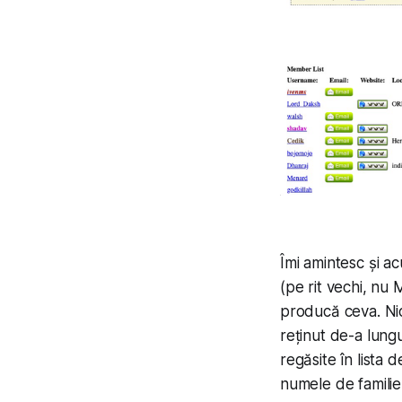
Îmi amintesc și a
(pe rit vechi, nu 
producă ceva. Nic
reținut de-a lungu
regăsite în lista d
numele de familie 