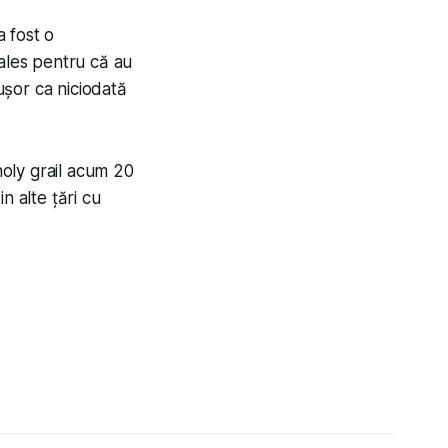
 fost o
 ales pentru că au
 ușor ca niciodată
oly grail acum 20
n alte țări cu