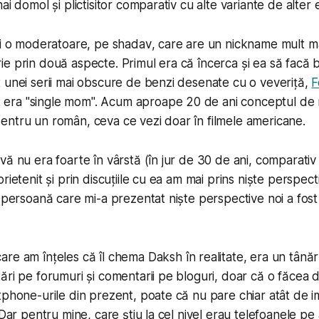
ai domol și plictisitor comparativ cu alte variante de alter 
și o moderatoare, pe
shadav
, care are un nickname mult mai
e prin două aspecte. Primul era că încerca și ea să facă ban
 unei serii mai obscure de benzi desenate cu o veveriță,
F
ea: era "single mom". Acum aproape 20 de ani conceptul d
ntru un român, ceva ce vezi doar în filmele americane.
vă nu era foarte în vârstă (în jur de 30 de ani, comparativ
rietenit și prin discuțiile cu ea am mai prins niște perspecti
ă persoană care mi-a prezentat niște perspective noi a fos
care am înțeles că îl chema Daksh în realitate, era un tânăr
ări pe forumuri și comentarii pe bloguri, doar că o făcea 
tphone-urile din prezent, poate că nu pare chiar atât de 
 Dar pentru mine, care știu la cel nivel erau telefoanele pe