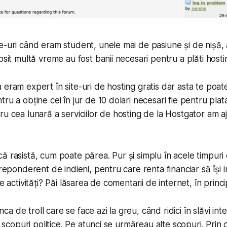
e-uri când eram student, unele mai de pasiune și de nișă, 
psit multă vreme au fost banii necesari pentru a plăti hosti
 eram expert în site-uri de hosting gratis dar asta te poa
ru a obține cei în jur de 10 dolari necesari fie pentru plat
ru cea lunară a serviciilor de hosting de la Hostgator am 
ă rasistă, cum poate părea. Pur și simplu în acele timpuri
preponderent de indieni, pentru care renta financiar să își 
e activități? Păi lăsarea de comentarii de internet, în princi
 de troll care se face azi la greu, când ridici în slăvi int
în scopuri politice. Pe atunci se urmăreau alte scopuri. Prin