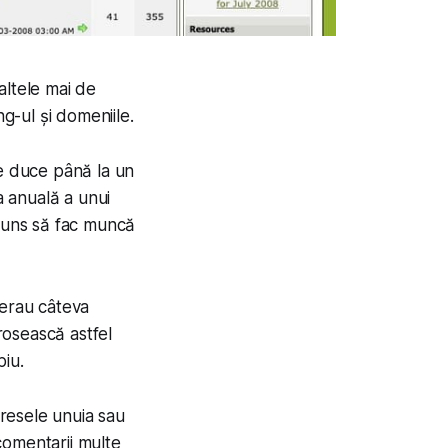
altele mai de
ng-ul și domeniile.
te duce până la un
a anuală a unui
ajuns să fac muncă
 erau câteva
irosească astfel
piu.
eresele unuia sau
 comentarii multe