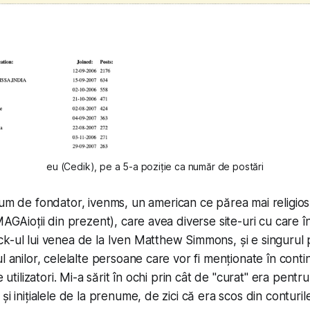
eu (Cedik), pe a 5-a poziție ca număr de postări
cum de fondator,
ivenms
, un american ce părea mai religios
MAGAioții din prezent), care avea diverse site-uri cu care 
k-ul lui venea de la Iven Matthew Simmons, și e singurul 
l anilor, celelalte persoane care vor fi menționate în conti
e utilizatori. Mi-a sărit în ochi prin cât de "curat" era pentr
și inițialele de la prenume, de zici că era scos din conturil