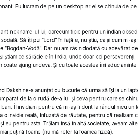
nant. Eu lucram de pe un desktop iar el se chinuia de pe
nt nickname-ul lui, oarecum tipic pentru un indian obseda
socială. Să îți pui "Lord" în față e, nu știu, ca și cum mi-aș
e "Bogdan-Vodă". Dar nu am râs niciodată cu adevărat de
și știam ce sărăcie e în India, unde doar cei perseverenți, 
in coate ajung undeva. Și cu toate acestea îmi aduc amint
ord Daksh ne-a anunțat cu bucurie că urma să își ia un la
umpărat de la o rudă de-a lui, și ceva pentru care se chin
ani. Îl invidiam pentru că mi-aș fi dorit la rândul meu un 
a o invidie reală, infuzată de răutate, pentru că realizam c
i eu pentru asta. Trăiam însă în altă societate, aveam alte 
 mai puțină
foame
(nu mă refer la foamea fizică).