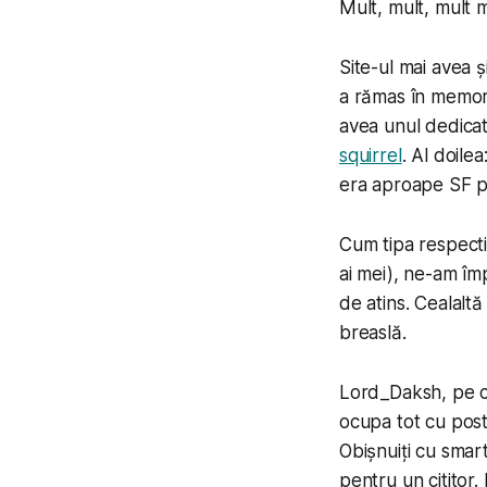
Mult, mult, mult m
Site-ul mai avea 
a rămas în memori
avea unul dedicat
squirrel
. Al doil
era aproape SF pe
Cum tipa respecti
ai mei), ne-am împ
de atins. Cealalt
breaslă.
Lord_Daksh
, pe 
ocupa tot cu post
Obișnuiți cu smar
pentru un cititor.