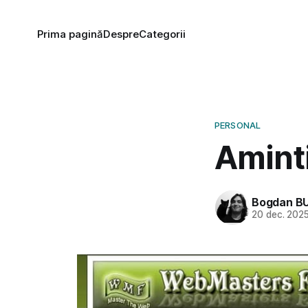
Prima pagină
Despre
Categorii
PERSONAL
Aminti
Bogdan B
20 dec. 202