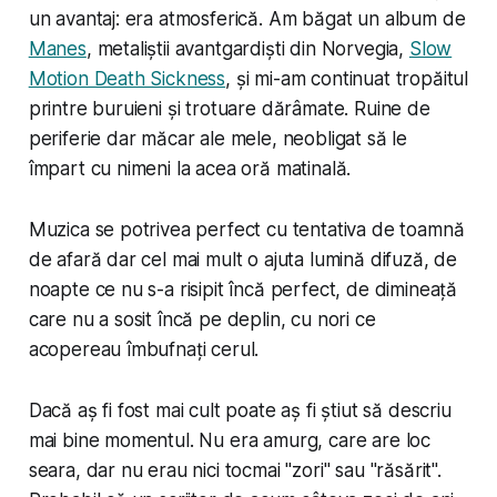
un avantaj: era atmosferică. Am băgat un album de
Manes
, metaliștii avantgardiști din Norvegia,
Slow
Motion Death Sickness
, și mi-am continuat tropăitul
printre buruieni și trotuare dărâmate. Ruine de
periferie dar măcar ale mele, neobligat să le
împart cu nimeni la acea oră matinală.
Muzica se potrivea perfect cu tentativa de toamnă
de afară dar cel mai mult o ajuta lumină difuză, de
noapte ce nu s-a risipit încă perfect, de dimineață
care nu a sosit încă pe deplin, cu nori ce
acopereau îmbufnați cerul.
Dacă aș fi fost mai cult poate aș fi știut să descriu
mai bine momentul. Nu era amurg, care are loc
seara, dar nu erau nici tocmai "zori" sau "răsărit".