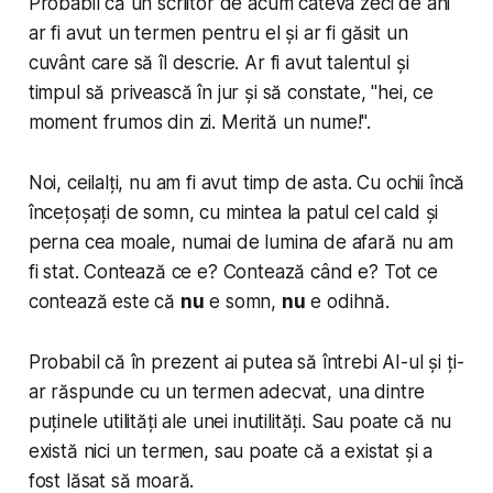
Probabil că un scriitor de acum câteva zeci de ani
ar fi avut un termen pentru el și ar fi găsit un
cuvânt care să îl descrie. Ar fi avut talentul și
timpul să privească în jur și să constate, "hei, ce
moment frumos din zi. Merită un nume!".
Noi, ceilalți, nu am fi avut timp de asta. Cu ochii încă
încețoșați de somn, cu mintea la patul cel cald și
perna cea moale, numai de lumina de afară nu am
fi stat. Contează ce e? Contează când e? Tot ce
contează este că
nu
e somn,
nu
e odihnă.
Probabil că în prezent ai putea să întrebi AI-ul și ți-
ar răspunde cu un termen adecvat, una dintre
puținele utilități ale unei inutilități. Sau poate că nu
există nici un termen, sau poate că a existat și a
fost lăsat să moară.