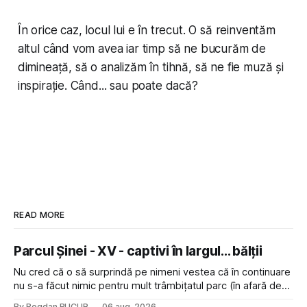
În orice caz, locul lui e în trecut. O să reinventăm
altul când vom avea iar timp să ne bucurăm de
dimineață, să o analizăm în tihnă, să ne fie muză și
inspirație. Când... sau poate dacă?
READ MORE
Parcul Șinei - XV - captivi în largul... bălții
Nu cred că o să surprindă pe nimeni vestea că în continuare
nu s-a făcut nimic pentru mult trâmbițatul parc (în afară de
faptul că potăile apărute acolo astă-primăvară au făcut între
By Bogdan BUCUR
06 aug. 2026