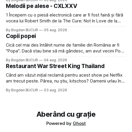
timp pui și latră prin gard la lumea care trece prin zonă). Am
Melodii pe alese - CXLXXV
avut, în schimb, o belea
1 Începem cu o piesă electronică care ar fi fost faină și fără
vocea lui Robert Smith de la The Cure: Not In Love de la
Crystal Castles, o formație cu multe piese faine (păcat că s-
By Bogdan BUCUR
05 aug. 2026
a dovedit că jumătatea masculină a acelui duo era cam
Copii popei
dubioasă...) 2. Băgăm la
Cică cel mai des întâlnit nume de familie din România ar fi
"Popa". Dacă stau bine să mă gândesc, am avut vecini Popa
sau colegi de școala Popa cam peste tot deci are sens.
By Bogdan BUCUR
04 aug. 2026
Dexonline spune de etimologia termenului de popă că ar
Restaurant War Street King Thailand
veni din slava veche, popŭ,
Când am văzut inițial reclamă pentru acest show pe Netflix
am trecut peste. Părea, nu știu, kitschos? Oamenii urlau în
tailandeză pe fundal, era cu street food față de chestiile mai
By Bogdan BUCUR
03 aug. 2026
fine dining din alte show-uri... așa că am zis pas. Apoi ceva,
poate plictiseala sau lipsa de alternative pe
Aberând cu grație
Powered by
Ghost