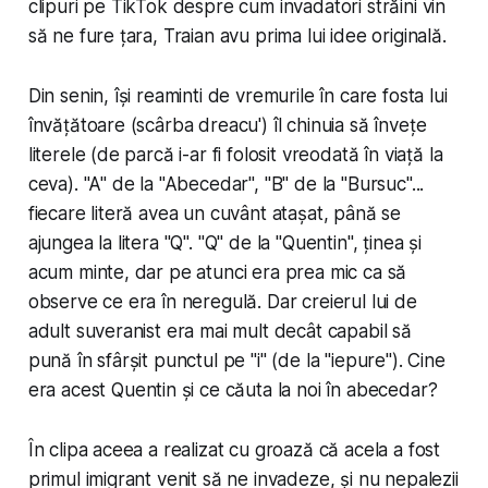
clipuri pe TikTok despre cum invadatori străini vin
să ne fure țara, Traian avu prima lui idee originală.
Din senin, își reaminti de vremurile în care fosta lui
învățătoare (scârba dreacu') îl chinuia să învețe
literele (de parcă i-ar fi folosit vreodată în viață la
ceva). "A" de la "Abecedar", "B" de la "Bursuc"...
fiecare literă avea un cuvânt atașat, până se
ajungea la litera "Q". "Q" de la "Quentin", ținea și
acum minte, dar pe atunci era prea mic ca să
observe ce era în neregulă. Dar creierul lui de
adult suveranist era mai mult decât capabil să
pună în sfârșit punctul pe "i" (de la "iepure"). Cine
era acest
Quentin
și ce căuta la noi în abecedar?
În clipa aceea a realizat cu groază că acela a fost
primul imigrant venit să ne invadeze, și nu nepalezii