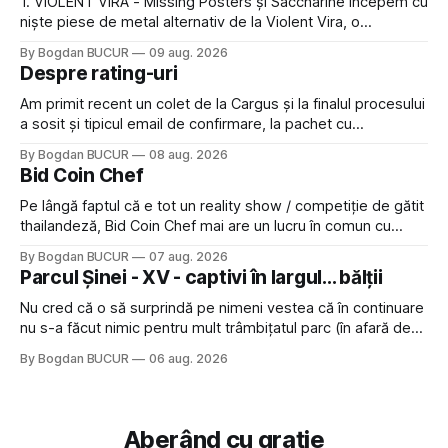
1. VIOLENT VIRA - Missing Posters și Saccharine începem cu
niște piese de metal alternativ de la Violent Vira, o
americancă de origine mexicană cu o voce potrivită pentru
By Bogdan BUCUR
09 aug. 2026
acest gen. E genul de muzică pe care îl ascultam cu plăcere
Despre rating-uri
acum 15-20 de ani și mă bucur să văd
Am primit recent un colet de la Cargus și la finalul procesului
a sosit și tipicul email de confirmare, la pachet cu
rugămintea de a lăsa o recenzie. Cum sunt adeptul
By Bogdan BUCUR
08 aug. 2026
feedback-ului și eram în toate bune, de data asta am dat
Bid Coin Chef
click să le las un rating. Un 5
Pe lângă faptul că e tot un reality show / competiție de gătit
thailandeză, Bid Coin Chef mai are un lucru în comun cu
Restaurant War Street King Thailand: și acest show m-a
By Bogdan BUCUR
07 aug. 2026
lăsat rece la prima vedere, după care m-a făcut să mă
Parcul Șinei - XV - captivi în largul... bălții
îndrăgostesc de el. Nu mi-a plăcut faptul
Nu cred că o să surprindă pe nimeni vestea că în continuare
nu s-a făcut nimic pentru mult trâmbițatul parc (în afară de
faptul că potăile apărute acolo astă-primăvară au făcut între
By Bogdan BUCUR
06 aug. 2026
timp pui și latră prin gard la lumea care trece prin zonă). Am
avut, în schimb, o belea
Aberând cu grație