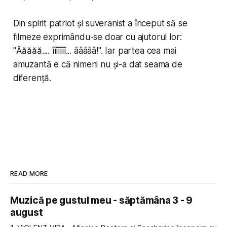
Din spirit patriot și suveranist a început să se
filmeze exprimându-se doar cu ajutorul lor:
"Ăăăăă.... îîîîîîî... âââââ!". Iar partea cea mai
amuzantă e că nimeni nu și-a dat seama de
diferență.
READ MORE
Muzică pe gustul meu - săptămâna 3 - 9
august