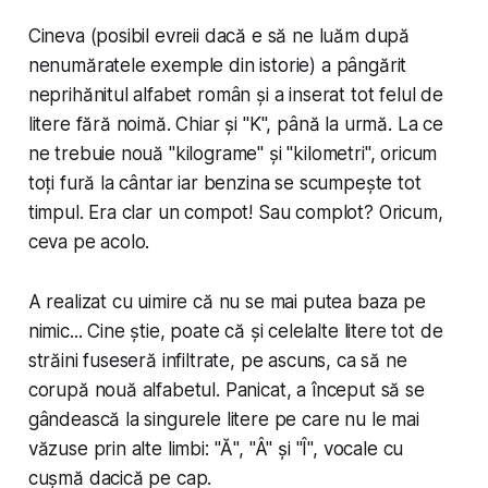
Cineva (posibil evreii dacă e să ne luăm după
nenumăratele exemple din istorie) a pângărit
neprihănitul alfabet român și a inserat tot felul de
litere fără noimă. Chiar și "K", până la urmă. La ce
ne trebuie nouă "kilograme" și "kilometri", oricum
toți fură la cântar iar benzina se scumpește tot
timpul. Era clar un compot! Sau complot? Oricum,
ceva pe acolo.
A realizat cu uimire că nu se mai putea baza pe
nimic... Cine știe, poate că și celelalte litere tot de
străini fuseseră infiltrate, pe ascuns, ca să ne
corupă nouă alfabetul. Panicat, a început să se
gândească la singurele litere pe care nu le mai
văzuse prin alte limbi: "Ă", "Â" și "Î", vocale cu
cușmă dacică pe cap.