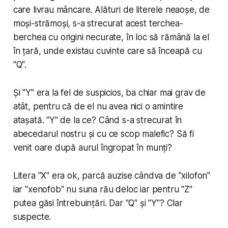
care livrau mâncare. Alături de literele neaoșe, de
moși-strămoși, s-a strecurat acest terchea-
berchea cu origini necurate, în loc să rămână la el
în țară, unde existau cuvinte care să înceapă cu
"Q".
Și "Y" era la fel de suspicios, ba chiar mai grav de
atât, pentru că de el nu avea nici o amintire
atașată. "Y" de la ce? Când s-a strecurat în
abecedarul nostru și cu ce scop malefic? Să fi
venit oare după aurul îngropat în munți?
Litera "X" era ok, parcă auzise cândva de "xilofon"
iar "xenofob" nu suna rău deloc iar pentru "Z"
putea găsi întrebuințări. Dar "Q" și "Y"? Clar
suspecte.