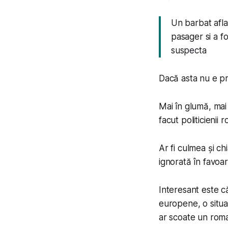
Un barbat afla
pasager si a fo
suspecta
Dacă asta nu e pri
Mai în glumă, mai
facut politicienii
Ar fi culmea și ch
ignorată în favoar
Interesant este că
europene, o situați
ar scoate un roma