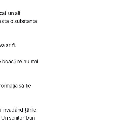
cat un alt
gasita o substanta
a ar fi.
 ce boacăne au mai
formația să fie
i invadând țările
. Un scriitor bun
.