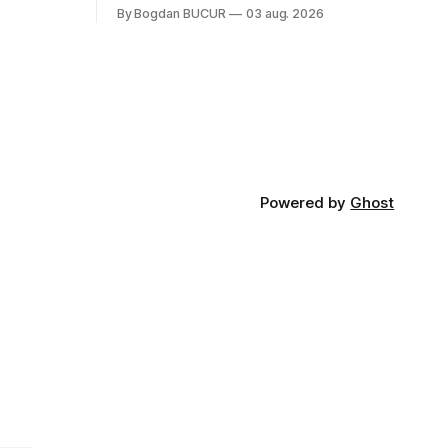
Părea, nu știu, kitschos? Oamenii urlau în
By Bogdan BUCUR
03 aug. 2026
tailandeză pe fundal, era cu street food
 că ar veni
față de chestiile mai fine dining din alte
show-uri... așa că am zis pas. Apoi ceva,
poate plictiseala sau lipsa de alternative
pe
Powered by
Ghost