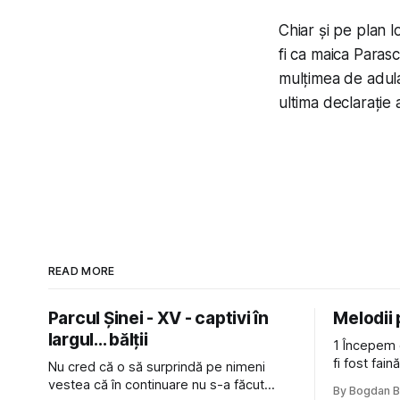
Chiar și pe plan 
fi ca maica Paras
mulțimea de adula
ultima declarație 
READ MORE
Parcul Șinei - XV - captivi în
Melodii
largul... bălții
1 Începem 
fi fost fai
Nu cred că o să surprindă pe nimeni
de la The C
vestea că în continuare nu s-a făcut
By Bogdan 
Castles, o 