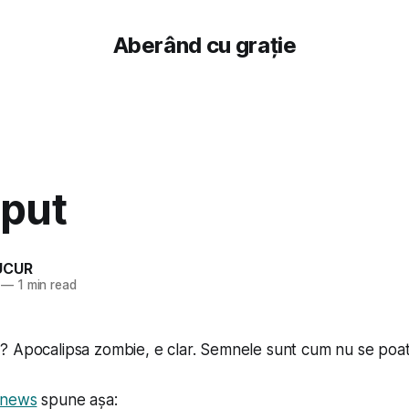
Aberând cu grație
eput
UCUR
—
1 min read
? Apocalipsa zombie, e clar. Semnele sunt cum nu se poat
tnews
spune așa: