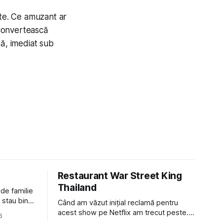
ște. Ce amuzant ar
 convertească
nă, imediat sub
Restaurant War Street King
Thailand
 de familie
 stau bine
Când am văzut inițial reclamă pentru
ni Popa sau
acest show pe Netflix am trecut peste.
6
ste tot