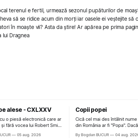
local terenul e fertil, urmează sezonul pupăturilor de moa
cheva să se ridice acum din morți iar oasele ei veștejite să
tori în moaște vii? Asta da știre! Ar apărea pe prima pagi
a lui Dragnea
 pe alese - CXLXXV
Copii popei
cu o piesă electronică care ar
Cică cel mai des întâlnit nume
nă și fără vocea lui Robert Smith
din România ar fi "Popa". Dacă
ure: Not In Love de la Crystal
să mă gândesc, am avut veci
BUCUR
05 aug. 2026
By Bogdan BUCUR
04 aug. 202
formație cu multe piese faine
colegi de școala Popa cam pe