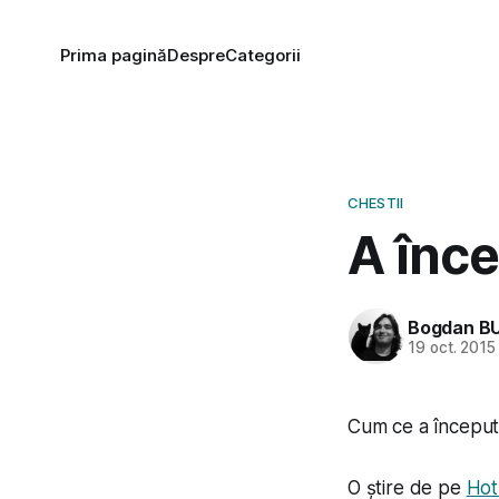
Prima pagină
Despre
Categorii
CHESTII
A înc
Bogdan B
19 oct. 2015
Cum ce a început
O știre de pe
Ho