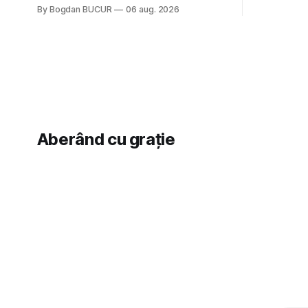
nimic pentru mult trâmbițatul parc (în
By Bogdan BUCUR
06 aug. 2026
(păcat că 
afară de faptul că potăile apărute acolo
masculină 
astă-primăvară au făcut între timp pui și
latră prin gard la lumea care trece prin
zonă). Am avut, în schimb, o belea
Aberând cu grație