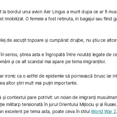
t la bordul unui avion Aer Lingus a murit dupa ce ar fi mus
st imobilizat. O femeie a fost retinuta, in bagajul sau fiind 
lej de ascuțit topoare și cumpărat drujbe, nu știu ce altcev
 în serios, știrea asta e îngropată între noutăți legate de
 români și ce alt scandal mai apare pe tema imigranților.
iar ironic ca o astfel de epidemie să pornească brusc iar in
ea altor știri mult mai puțin importante.
 și contextul pare potrivit: un noian de imigranți musulman
e militarp tensionată în jurul Orientului Mijlociu și al Rusiei
n excelent pe tema asta, poate ceva în stilul
World War Z