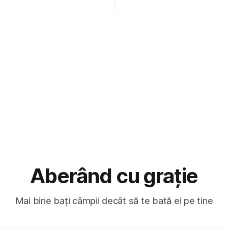
s-a dovedit că jumătatea
deci are sens. Dexonline spune de
a acelui duo era cam
etimologia termenului de popă
dubioasă...) 2. Băgăm la
din slava veche, popŭ,
Aberând cu grație
Mai bine bați câmpii decât să te bată ei pe tine